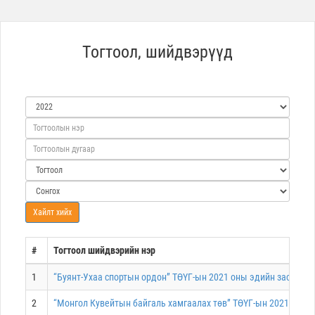
Тогтоол, шийдвэрүүд
#
Тогтоол шийдвэрийн нэр
1
“Буянт-Ухаа спортын ордон” ТӨҮГ-ын 2021 оны эдийн засгийн 
2
“Монгол Кувейтын байгаль хамгаалах төв” ТӨҮГ-ын 2021 оны э