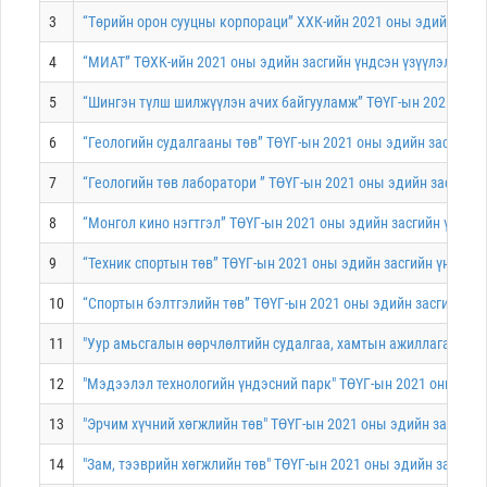
3
“Төрийн орон сууцны корпораци” ХХК-ийн 2021 оны эдийн засг
4
“МИАТ” ТӨХК-ийн 2021 оны эдийн засгийн үндсэн үзүүлэлт, зо
5
“Шингэн түлш шилжүүлэн ачих байгууламж” ТӨҮГ-ын 2021 оны э
6
“Геологийн судалгааны төв” ТӨҮГ-ын 2021 оны эдийн засгийн 
7
“Геологийн төв лаборатори ” ТӨҮГ-ын 2021 оны эдийн засгийн 
8
“Монгол кино нэгтгэл” ТӨҮГ-ын 2021 оны эдийн засгийн үндсэ
9
“Техник спортын төв” ТӨҮГ-ын 2021 оны эдийн засгийн үндсэн 
10
“Спортын бэлтгэлийн төв” ТӨҮГ-ын 2021 оны эдийн засгийн үн
11
"Уур амьсгалын өөрчлөлтийн судалгаа, хамтын ажиллагааны тө
12
"Мэдээлэл технологийн үндэсний парк" ТӨҮГ-ын 2021 оны эдий
13
"Эрчим хүчний хөгжлийн төв" ТӨҮГ-ын 2021 оны эдийн засгийн
14
"Зам, тээврийн хөгжлийн төв" ТӨҮГ-ын 2021 оны эдийн засгийн