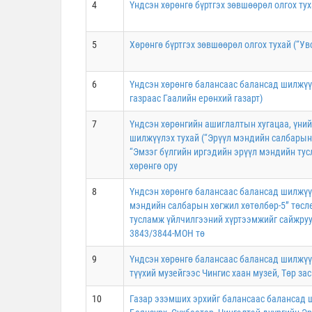
4
Үндсэн хөрөнгө бүртгэх зөвшөөрөл олгох ту
5
Хөрөнгө бүртгэх зөвшөөрөл олгох тухай (“Ув
6
Үндсэн хөрөнгө балансаас балансад шилжүү
газраас Гаалийн ерөнхий газарт)
7
Үндсэн хөрөнгийн ашиглалтын хугацаа, үни
шилжүүлэх тухай (“Эрүүл мэндийн салбарын
“Эмзэг бүлгийн иргэдийн эрүүл мэндийн ту
хөрөнгө ору
8
Үндсэн хөрөнгө балансаас балансад шилжүүл
мэндийн салбарын хөгжил хөтөлбөр-5” төсл
тусламж үйлчилгээний хүртээмжийг сайжруу
3843/3844-МОН тө
9
Үндсэн хөрөнгө балансаас балансад шилжүүл
түүхий музейгээс Чингис хаан музей, Төр зас
10
Газар эзэмших эрхийг балансаас балансад 