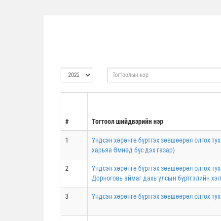
#
Тогтоол шийдвэрийн нэр
1
Үндсэн хөрөнгө бүртгэх зөвшөөрөл олгох ту
харьяа Өмнөд бүс дэх газар)
2
Үндсэн хөрөнгө бүртгэх зөвшөөрөл олгох ту
Дорноговь аймаг дахь улсын бүртгэлийн хэл
3
Үндсэн хөрөнгө бүртгэх зөвшөөрөл олгох тух