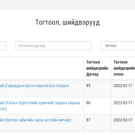
Тогтоол, шийдвэрүүд
Тогтоол
Тогтоол
шийдвэрийн
шийдвэрий
Дугаар
огноо
хай (Гадаадын иргэн харьяатын газрын
85
2022-03-17
хай (Улсын бүртгэлийн ерөнхий газрын харьяа
86
2022-03-17
тэс)
ай (Булган аймгийн орон нутгийн өмчид)
87
2022-03-17