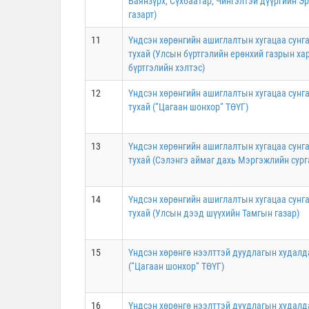
Баянзүрх, Сүхбаатар, Чингэлтэй дүүргийн Э
газарт)
11
Үндсэн хөрөнгийн ашиглалтын хугацаа сунга
тухай (Улсын бүртгэлийн ерөнхий газрын х
бүртгэлийн хэлтэс)
12
Үндсэн хөрөнгийн ашиглалтын хугацаа сунга
тухай (“Цагаан шонхор“ ТӨҮГ)
13
Үндсэн хөрөнгийн ашиглалтын хугацаа сунга
тухай (Сэлэнгэ аймаг дахь Мэргэжлийн сург
14
Үндсэн хөрөнгийн ашиглалтын хугацаа сунга
тухай (Улсын дээд шүүхийн Тамгын газар)
15
Үндсэн хөрөнгө нээлттэй дуудлагын худалд
(“Цагаан шонхор“ ТӨҮГ)
16
Үндсэн хөрөнгө нээлттэй дуудлагын худалд