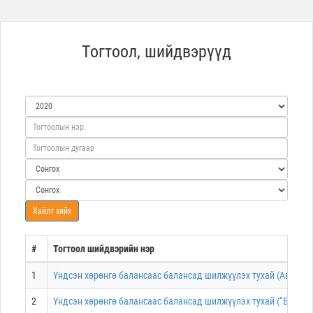
Тогтоол, шийдвэрүүд
#
Тогтоол шийдвэрийн нэр
1
Үндсэн хөрөнгө балансаас балансад шилжүүлэх тухай (Авлигат
2
Үндсэн хөрөнгө балансаас балансад шилжүүлэх тухай (“Багануу