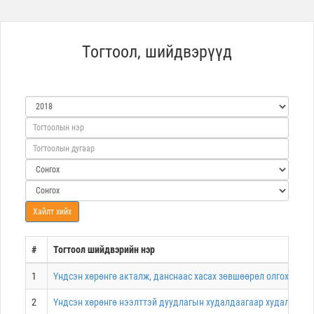
Тогтоол, шийдвэрүүд
#
Тогтоол шийдвэрийн нэр
1
Үндсэн хөрөнгө акталж, данснаас хасах зөвшөөрөл олгох тухай
2
Үндсэн хөрөнгө нээлттэй дуудлагын худалдаагаар худалдах зө