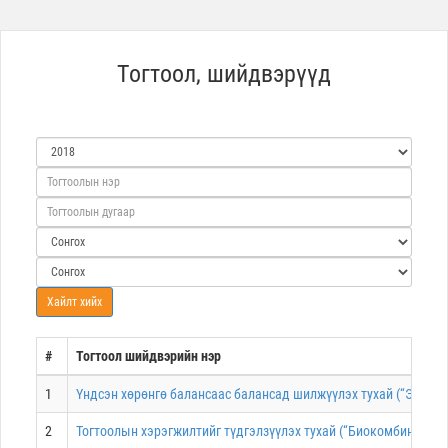
Тогтоол, шийдвэрүүд
#
Тогтоол шийдвэрийн нэр
1
Үндсэн хөрөнгө балансаас балансад шилжүүлэх тухай (“Эрчим х
2
Тогтоолын хэрэгжилтийг түдгэлзүүлэх тухай (“Биокомбинат” Т