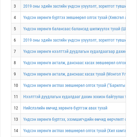
3
2019 оны эдийн засгийн үндсэн үзүүлэлт, зорилтот түвшин, х
4
Үндсэн хөрөнгө бүртгэх зөвшөөрөл олгох тухай (Хөвсгөл аймги
5
Үндсэн хөрөнгө балансаас балансад шилжүүлэх тухай (Шүүхийн
6
2019 оны эдийн засгийн үндсэн үзүүлэлт, зорилтот түвшин, хө
7
Үндсэн хөрөнгө нээлттэй дуудлагын худалдаагаар дахин худал
8
Үндсэн хөрөнгө акталж, данснаас хасах зөвшөөрөл олгох тухай
9
Үндсэн хөрөнгө акталж, данснаас хасах тухай (Монгол Улсын И
10
Үндсэн хөрөнгө актлах зөвшөөрөл олгох тухай (“Барилгын хөгж
11
Нээлттэй дуудлагын худалдааг дахин зохион байгуулах тухай 
12
Нийслэлийн өмчид хөрөнгө бүртгэж авах тухай
13
Үндсэн хөрөнгө бүртгэх, эзэмшигчдийн өмчид өөрчлөлт оруулах
14
Үндсэн хөрөнгө актлах зөвшөөрөл олгох тухай (Хил хамгаалах 