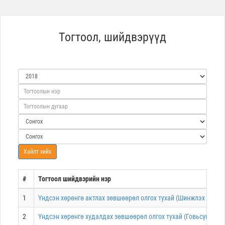
Тогтоол, шийдвэрүүд
#
Тогтоол шийдвэрийн нэр
1
Үндсэн хөрөнгө актлах зөвшөөрөл олгох тухай (Шинжлэх ухаан
2
Үндсэн хөрөнгө худалдах зөвшөөрөл олгох тухай (Говьсүмбэр а