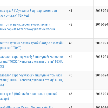
эх тухай (“Дулааны 3 дугаар цахилгаан
41
2018-02-
гээх сүлжээ” ТӨХК-д)
орилтот түвшин, хөрөнгө оруулалтын
42
2018-02-
эмийн сорилт баталгаажуулалтын улсын
рилтот түвшин батлах тухай ("Хөдөө аж ахуйн
43
2018-02-
лэх төв” ТӨҮГ)
өлөөлөл хэрэгжүүлж буй гишүүнийг чөлөөлөх
44
2018-02-
танц” ТӨХК, “Хөвсгөл дулааны станц” ТӨХК,
ХК)
өлөөлөл хэрэгжүүлж буй гишүүнийг томилох
45
2018-02-
танц” ТӨХК, “Хөвсгөл дулааны станц” ТӨХК,
ХК)
лэх тухай (Нийгмийн даатгалын ерөнхий
46
2018-02-
азарт)
ухай (Шинжлэх Ухаан, Технологийн Их
47
2018-03-