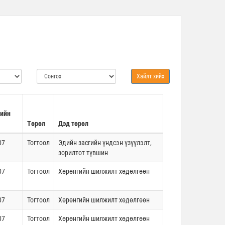
ийн
Төрөл
Дэд төрөл
07
Тогтоол
Эдийн засгийн үндсэн үзүүлэлт,
зорилтот түвшин
07
Тогтоол
Хөрөнгийн шилжилт хөдөлгөөн
07
Тогтоол
Хөрөнгийн шилжилт хөдөлгөөн
07
Тогтоол
Хөрөнгийн шилжилт хөдөлгөөн