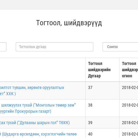
Тогтоол, шийдвэрүүд
Тогтоол
Тогтоол
шийдвэрийн
шийдвэр
Дугаар
огноо
орилтот түвшин, хөрөнгө оруулалтын
37
2018-02-
ет” ХХК )
д шилжүүлэх тухай (“Монголын төмөр зам”
38
2018-02-
үүргийн Прокурорын газарт)
асах тухай (“Дулааны шарын гол” ТӨХК)
39
2018-02-
й (Шударга өрсөлдөөн, хэрэглэгчийн төлөө
40
2018-02-