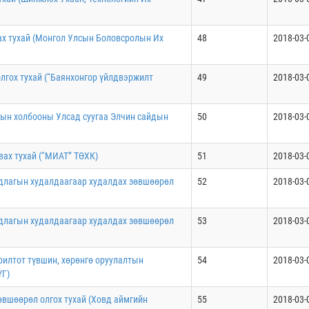
ах тухай (Монгол Улсын Боловсролын Их
48
2018-03-
олгох тухай (“Баянхонгор үйлдвэржилт
49
2018-03-
сын холбооны Улсад суугаа Элчин сайдын
50
2018-03-
вах тухай (“МИАТ” ТӨХК)
51
2018-03-
уудлагын худалдаагаар худалдах зөвшөөрөл
52
2018-03-
уудлагын худалдаагаар худалдах зөвшөөрөл
53
2018-03-
орилтот түвшин, хөрөнгө оруулалтын
54
2018-03-
ҮГ)
зөвшөөрөл олгох тухай (Ховд аймгийн
55
2018-03-