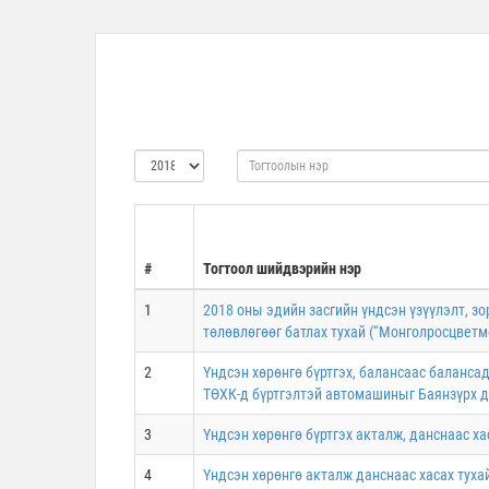
#
Тогтоол шийдвэрийн нэр
1
2018 оны эдийн засгийн үндсэн үзүүлэлт, з
төлөвлөгөөг батлах тухай (“Монголросцветм
2
Үндсэн хөрөнгө бүртгэх, балансаас баланса
ТӨХК-д бүртгэлтэй автомашиныг Баянзүрх д
3
Үндсэн хөрөнгө бүртгэх акталж, данснаас х
4
Үндсэн хөрөнгө акталж данснаас хасах туха