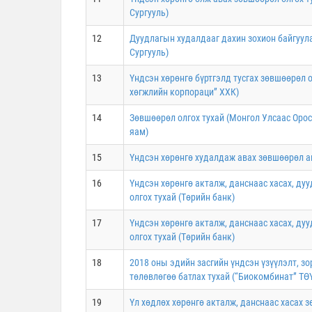
Сургууль)
12
Дуудлагын худалдааг дахин зохион байгуул
Сургууль)
13
Үндсэн хөрөнгө бүртгэлд тусгах зөвшөөрөл 
хөгжлийн корпораци” ХХК)
14
Зөвшөөрөл олгох тухай (Монгол Улсаас Оро
яам)
15
Үндсэн хөрөнгө худалдаж авах зөвшөөрөл а
16
Үндсэн хөрөнгө акталж, данснаас хасах, д
олгох тухай (Төрийн банк)
17
Үндсэн хөрөнгө акталж, данснаас хасах, д
олгох тухай (Төрийн банк)
18
2018 оны эдийн засгийн үндсэн үзүүлэлт, з
төлөвлөгөө батлах тухай (“Биокомбинат” ТӨ
19
Үл хөдлөх хөрөнгө акталж, данснаас хасах 