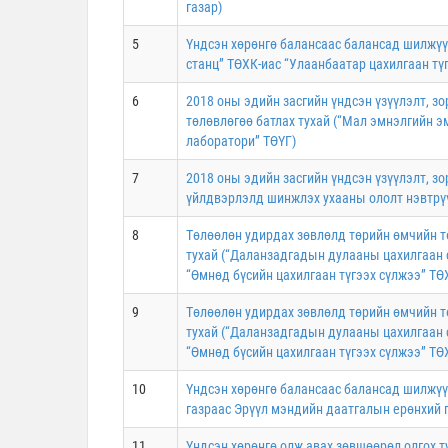
газар)
5
Үндсэн хөрөнгө балансаас балансад шилжүүл
станц” ТӨХК-иас “Улаанбаатар цахилгаан тү
6
2018 оны эдийн засгийн үндсэн үзүүлэлт, з
төлөвлөгөө батлах тухай (“Мал эмнэлгийн 
лаборатори” ТӨҮГ)
7
2018 оны эдийн засгийн үндсэн үзүүлэлт, зо
үйлдвэрлэлд шинжлэх ухааны ололт нэвтрүү
8
Төлөөлөн удирдах зөвлөлд төрийн өмчийн т
тухай (“Даланзадгадын дулааны цахилгаан с
“Өмнөд бүсийн цахилгаан түгээх сүлжээ” ТӨ
9
Төлөөлөн удирдах зөвлөлд төрийн өмчийн т
тухай (“Даланзадгадын дулааны цахилгаан с
“Өмнөд бүсийн цахилгаан түгээх сүлжээ” ТӨ
10
Үндсэн хөрөнгө балансаас балансад шилжүү
газраас Эрүүл мэндийн даатгалын ерөнхий г
11
Үндсэн хөрөнгө олж авах зөвшөөрөл олгох т