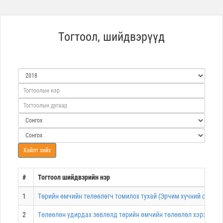
Тогтоол, шийдвэрүүд
#
Тогтоол шийдвэрийн нэр
1
Төрийн өмчийн төлөөлөгч томилох тухай (Эрчим хүчний салба
2
Төлөөлөн удирдах зөвлөлд төрийн өмчийн төлөөлөл хэрэгжүүлж